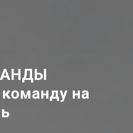
МАНДЫ
 команду на
нь