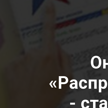
О
«Распр
- ст