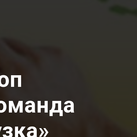
оп
команда
узка»