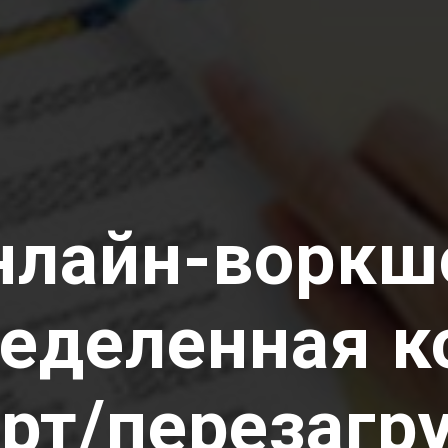
нлайн-воркш
еделенная 
арт/перезагр