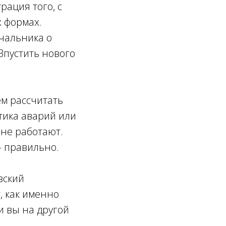
рация того, с
х формах.
чальника о
Впустить нового
ем рассчитать
стика аварий или
 не работают.
— правильно.
вский
, как именно
и вы на другой