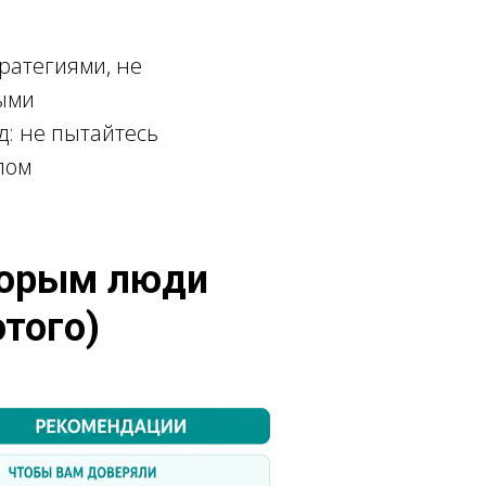
ратегиями, не
ыми
д: не пытайтесь
лом
оторым люди
этого)