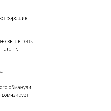
ают хорошие
но выше того,
— это не
ю»
кого обманули
андомизирует