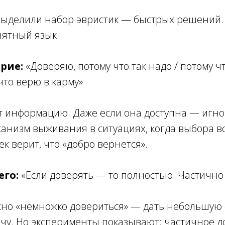
выделили набор эвристик — быстрых решений. 
нятный язык.
ерие:
«Доверяю, потому что так надо / потому ч
что верю в карму»
т информацию. Даже если она доступна — игно
ханизм выживания в ситуациях, когда выбора вс
ек верит, что «добро вернется».
его:
«Если доверять — то полностью. Частично
жно «немножко довериться» — дать небольшую 
чу. Но эксперименты показывают: частичное д