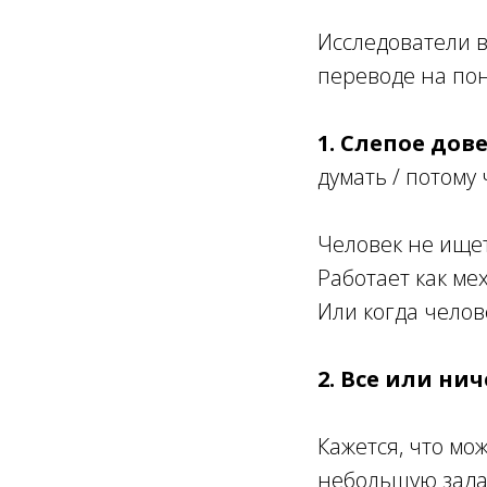
Исследователи 
переводе на по
1. Слепое дов
думать / потому 
Человек не ище
Работает как ме
Или когда челов
2. Все или нич
Кажется, что мо
небольшую зада