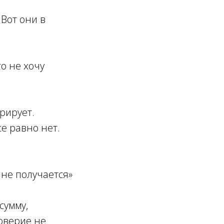
Вот они в
то не хочу
рирует.
е равно нет.
 не получается»
сумму,
оверие не