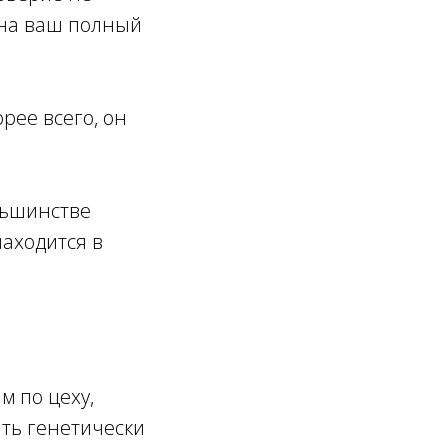
 на ваш полный
орее всего, он
ольшинстве
находится в
м по цеху,
ть генетически