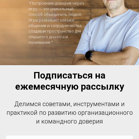
"Построение доверия через
игру — это уникальный
способ объединить людей.
Игра развивает навыки
общения и сотрудничества,
создавая пространство для
открытого диалога и
понимания."
Подписаться на
ежемесячную рассылку
Делимся советами, инструментами и
практикой по развитию организационного
и командного доверия