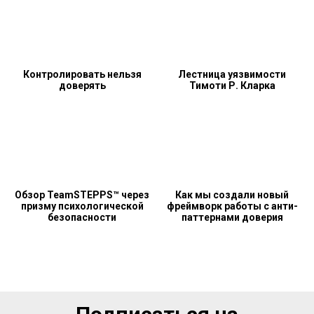
Контролировать нельзя
Лестница уязвимости
доверять
Тимоти Р. Кларка
Обзор TeamSTEPPS™ через
Как мы создали новый
призму психологической
фреймворк работы с анти-
безопасности
паттернами доверия