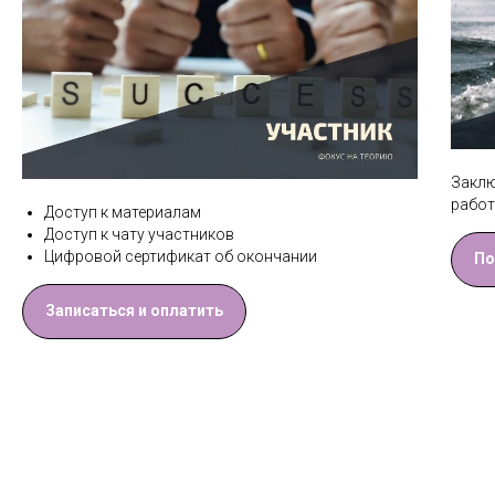
Заклю
работ
Доступ к материалам
Доступ к чату участников
Цифровой сертификат об окончании
По
Записаться и оплатить