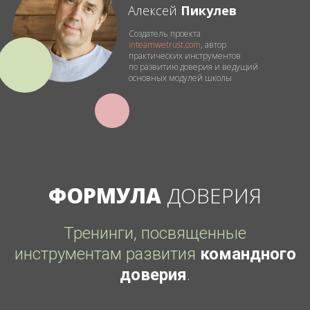
Алексей
Пикулев
Создатель проекта
inteamwetrust.com
, автор
практических инструментов
по развитию доверия и ведущий
основных модулей школы
ФОРМУЛА
ДОВЕРИЯ
Тренинги, посвященные
инструментам развития
командного
доверия
.