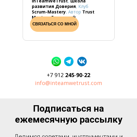
InTeamWeTrus
t
,
Школа
развития Доверия
, Клуб
Scrum-Mastery
.
Автор
Trust
Mastery Framework
.
СВЯЗАТЬСЯ СО МНОЙ
+7 912
245
-
90
-
22
info@inteamwetrust.com
Подписаться на
ежемесячную рассылку
Делимся советами, инструментами и