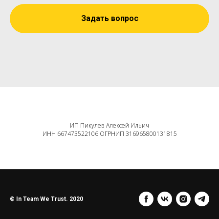
Задать вопрос
ИП Пикулев Алексей Ильич
ИНН 667473522106 ОГРНИП 316965800131815
© In Team We Trust. 2020