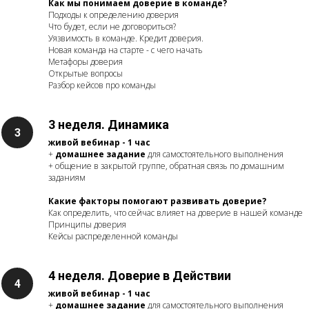
Как мы понимаем доверие в команде?
Подходы к определению доверия
Что будет, если не договориться?
Уязвимость в команде. Кредит доверия.
Новая команда на старте - с чего начать
Метафоры доверия
Открытые вопросы
Разбор кейсов про команды
3 неделя. Динамика
живой вебинар - 1 час
+
домашнее задание
для самостоятельного выполнения
+ общение в закрытой группе, обратная связь по домашним
заданиям
Какие факторы помогают развивать доверие?
Как определить, что сейчас влияет на доверие в нашей команде
Принципы доверия
Кейсы распределенной команды
4 неделя. Доверие в Действии
живой вебинар - 1 час
+
домашнее задание
для самостоятельного выполнения